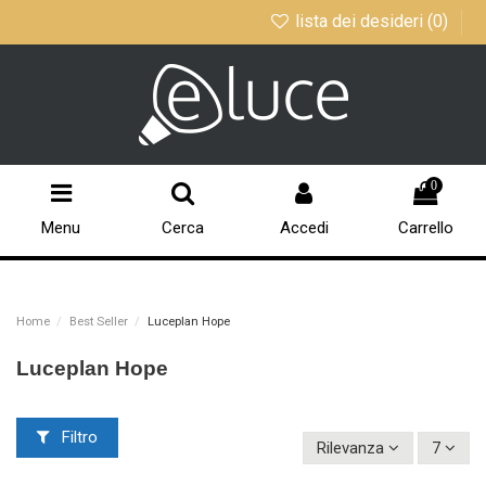
lista dei desideri (
0
)
0
Menu
Cerca
Accedi
Carrello
Home
Best Seller
Luceplan Hope
Luceplan Hope
Filtro
Rilevanza
7