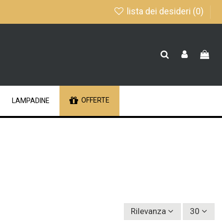
lista dei desideri (
0
)
OFFERTE
LAMPADINE
Rilevanza
30