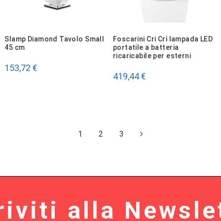
Slamp Diamond Tavolo Small
Foscarini Cri Cri lampada LED
45 cm
portatile a batteria
ricaricabile per esterni
153,72 €
419,44 €
1
2
3
riviti alla Newsle