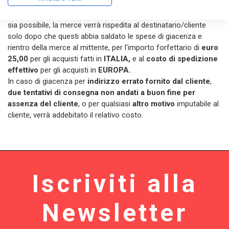
incompleto, e per tutti i casi di non curanza da parte del
cliente/destinatario affinché la consegna da parte del vettore
sia possibile, la merce verrà rispedita al destinatario/cliente
solo dopo che questi abbia saldato le spese di giacenza e
rientro della merce al mittente, per l'importo forfettario di
euro
25,00
per gli acquisti fatti in
ITALIA,
e al
costo di spedizione
effettivo
per gli acquisti in
EUROPA.
In caso di giacenza per
indirizzo errato fornito dal cliente
,
due tentativi di consegna non andati a buon fine per
assenza del cliente
, o per qualsiasi
altro motivo
imputabile al
cliente, verrà addebitato il relativo costo.
Iscriviti alla
Newsletter