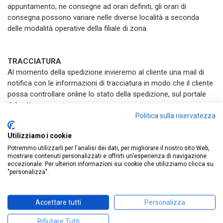
appuntamento, ne consegne ad orari definiti, gli orari di
consegna possono variare nelle diverse località a seconda
delle modalità operative della filiale di zona.
TRACCIATURA
Al momento della spedizione invieremo al cliente una mail di
notifica con le informazioni di tracciatura in modo che il cliente
possa controllare online lo stato della spedizione, sul portale
del vettore.
Politica sulla riservatezza
Utilizziamo i cookie
ASSENZA DEL DESTINATARIO
In caso di assenza del destinatario, il vettore lascerà un'avviso
Potremmo utilizzarli per l'analisi dei dati, per migliorare il nostro sito Web,
mostrare contenuti personalizzati e offrirti un'esperienza di navigazione
ed effettuerà un secondo tentativo di consegna.
eccezionale. Per ulteriori informazioni sui cookie che utilizziamo clicca su
"personalizza".
RIENTRO DELLA MERCE AL MITTENTE e GIACENZA
Accettare tutti
Personalizza
In caso di rientro della merce alla ns società, per assenza
reiterata del destinatario, rifiuto della merce, indirizzo errato o
Rifiutare Tutti