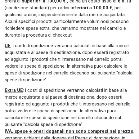
ordini di
superiori a 100,00 € ,
ed ha un costo fisso di
€ 6,10
(spedizione standard)
per ordini
inferiori a 100,00 €
, per
qualsiasi ordine, indipendentemente dalla merce acquistata.
Alcuni specifici prodotti particolarmente voluminosi possono
richiedere spese extra, che verranno mostrate nel carrello e
durante la procedura di checkout.
UE
: i costi di spedizione verranno calcolati in base alla merce
acquistata e al paese di destinazione, dopo esserti registrato
ed aggiunto i prodotti che ti interessano nel carrello potrai
vedere le spese di spedizione. In alternativa puoi calcolare le
spese di spedizione nel carrello cliccando sul pulsante "calcola
spese di spedizione".
Extra UE
: i costi di spedizione verranno calcolati in base alla
merce acquistata e al paese di destinazione, dopo esserti
registrato ed aggiunto i prodotti che ti interessano nel carrello
potrai vedere le spese di spedizione. In alternativa puoi
calcolare le spese di spedizione nel carrello cliccando sul
pulsante "calcola spese di spedizione".
IVA, spese e oneri doganali non sono compresi nel prezzo
,
verranno richiesti dalla dogana del Paese di destinazione, in