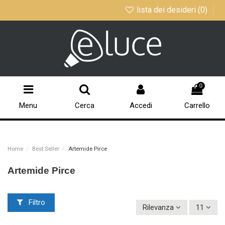
lista dei desideri (
0
)
0
Menu
Cerca
Accedi
Carrello
Home
Best Seller
Artemide Pirce
Artemide Pirce
Filtro
Rilevanza
11