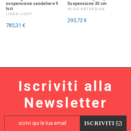
sospensione candeliere 9
Sospensione 35 cm
S
luci
IN-ES.ARTDESIGN
LINEA LIGHT
293,72 €
1
785,31 €
Iscriviti alla
Newsletter
ISCRIVITI