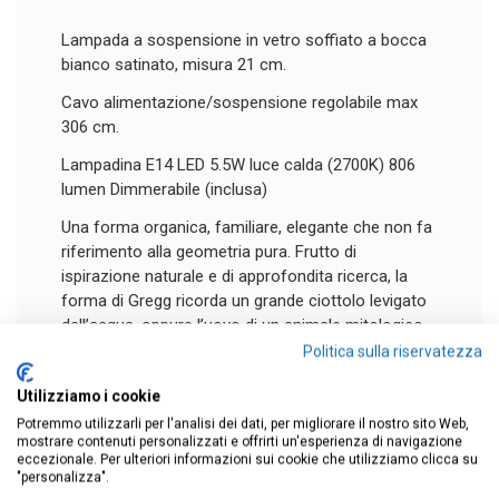
Lampada a sospensione in vetro soffiato a bocca
bianco satinato, misura 21 cm.
Cavo alimentazione/sospensione regolabile max
306 cm.
Lampadina E14 LED 5.5W luce calda (2700K) 806
lumen Dimmerabile (inclusa)
Una forma organica, familiare, elegante che non fa
riferimento alla geometria pura. Frutto di
ispirazione naturale e di approfondita ricerca, la
forma di Gregg ricorda un grande ciottolo levigato
dall’acqua, oppure l’uovo di un animale mitologico,
simbolo di creazione e rigenerazione. Un volume
Politica sulla riservatezza
puro e familiare nella sua facilità di lettura, eppure
Utilizziamo i cookie
sorprendente, perché la forma asimmetrica di
Gregg cambia immagine a seconda del punto di
Potremmo utilizzarli per l'analisi dei dati, per migliorare il nostro sito Web,
mostrare contenuti personalizzati e offrirti un'esperienza di navigazione
vista di chi la osserva. Una soluzione inedita per
eccezionale. Per ulteriori informazioni sui cookie che utilizziamo clicca su
declinare un materiale tradizionale come il vetro
"personalizza".
soffiato diventa così uno strumento per conferire