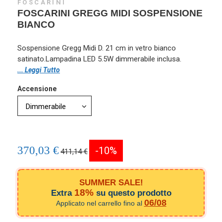
FOSCARINI
FOSCARINI GREGG MIDI SOSPENSIONE
BIANCO
Sospensione Gregg Midi D. 21 cm in vetro bianco
satinato.Lampadina LED 5.5W dimmerabile inclusa.
... Leggi Tutto
Accensione
370,03 €
-10%
411,14 €
SUMMER SALE!
18%
Extra
su questo prodotto
06/08
Applicato nel carrello fino al