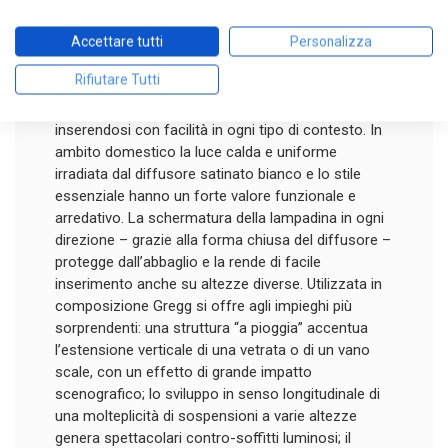
all’ambiente un carattere originale. Tre diverse
dimensioni nelle versioni a sospensione, da tavolo,
Accettare tutti
Personalizza
a soffitto e a parete e quattro soluzioni diverse per
Rifiutare Tutti
la versione da terra: la collezione Gregg è in
assoluto fra le più versatili e trasversali,
inserendosi con facilità in ogni tipo di contesto. In
ambito domestico la luce calda e uniforme
irradiata dal diffusore satinato bianco e lo stile
essenziale hanno un forte valore funzionale e
arredativo. La schermatura della lampadina in ogni
direzione – grazie alla forma chiusa del diffusore –
protegge dall’abbaglio e la rende di facile
inserimento anche su altezze diverse. Utilizzata in
composizione Gregg si offre agli impieghi più
sorprendenti: una struttura “a pioggia” accentua
l’estensione verticale di una vetrata o di un vano
scale, con un effetto di grande impatto
scenografico; lo sviluppo in senso longitudinale di
una molteplicità di sospensioni a varie altezze
genera spettacolari contro-soffitti luminosi; il