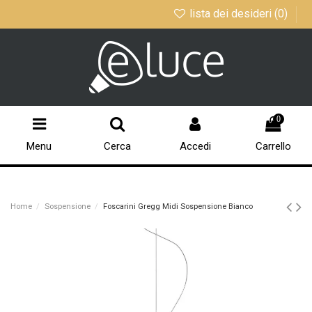
lista dei desideri (
0
)
0
Menu
Cerca
Accedi
Carrello
Home
Sospensione
Foscarini Gregg Midi Sospensione Bianco