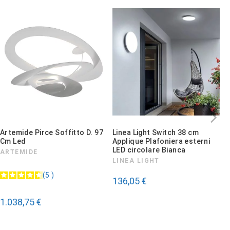
Artemide Pirce Soffitto D. 97
Linea Light Switch 38 cm
L
Cm Led
Applique Plafoniera esterni
P
LED circolare Bianca
ARTEMIDE
L
LINEA LIGHT
2
5
136,05 €
1.038,75 €