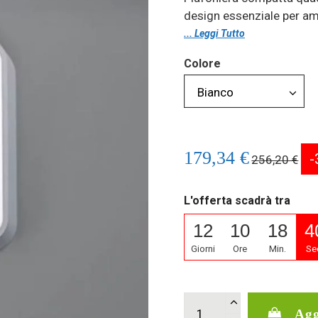
design essenziale per am
... Leggi Tutto
Colore
179,34 €
-
256,20 €
L'offerta scadrà tra
12
10
18
4
Giorni
Ore
Min.
Se
Agg