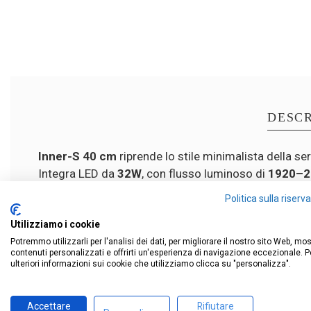
DESCR
Inner-S 40 cm
riprende lo stile minimalista della ser
Integra LED da
32W
, con flusso luminoso di
1920–2
esigenze. Le finiture disponibili (bianco, sabbia e n
Politica sulla riser
discreto.
Utilizziamo i cookie
Potremmo utilizzarli per l'analisi dei dati, per migliorare il nostro sito Web, mo
contenuti personalizzati e offrirti un'esperienza di navigazione eccezionale. P
ulteriori informazioni sui cookie che utilizziamo clicca su "personalizza".
Accettare
Rifiutare