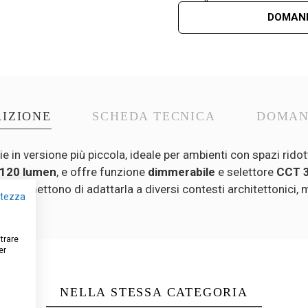
DOMAND
IZIONE
SCHEDA TECNICA
DOMA
ie in versione più piccola, ideale per ambienti con spazi ridot
120 lumen
, e offre funzione
dimmerabile
e selettore
CCT 
ero) permettono di adattarla a diversi contesti architettoni
vatezza
strare
er
NELLA STESSA CATEGORIA