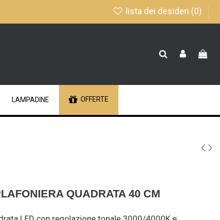
lista dei desideri (
0
)
OFFERTE
LAMPADINE
 PLAFONIERA QUADRATA 40 CM
drata LED con regolazione tonale 3000/4000K e