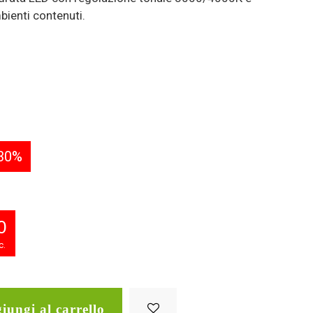
bienti contenuti.
30%
0
c.
iungi al carrello