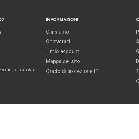
INFORMAZIONI
C
O?
Chi siamo
P
t
Contattaci
S
Il mio account
G
Mappa del sito
D
ioni dei cookie
Grado di protezione IP
T
C