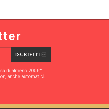
tter
ISCRIVITI
esa di almeno 200€*
pon, anche automatici.