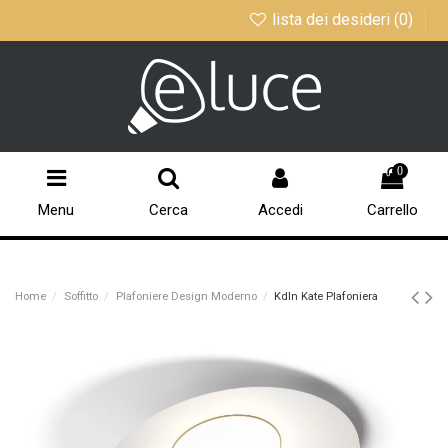
lista dei desideri (
0
)
0
Menu
Cerca
Accedi
Carrello
Home
Soffitto
Plafoniere Design Moderno
Kdln Kate Plafoniera