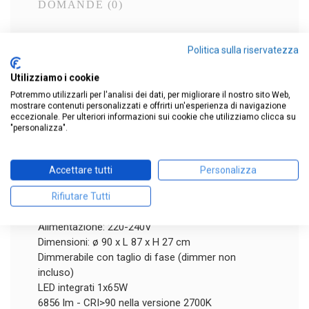
DOMANDE
(0)
Plafoniera Kate ispirata alle forme architettoniche
Politica sulla riservatezza
e alle dimensioni non convenzionali del copricapo
indossato dalla duchessa di Cambridge per il 70°
Utilizziamo i cookie
anniversario del giubileo inglese.
Potremmo utilizzarli per l'analisi dei dati, per migliorare il nostro sito Web,
Questa lampada dalla forma conica è progettata
mostrare contenuti personalizzati e offrirti un'esperienza di navigazione
eccezionale. Per ulteriori informazioni sui cookie che utilizziamo clicca su
per essere montata a soffitto con un'inclinazione di
"personalizza".
15 gradi, diffondendo la luce in modo inaspettato e
sorprendente.
La lampada è dotata di un diffusore opalino e una
Accettare tutti
Personalizza
struttura in alluminio verniciato, disponibile nei
colori bianco o foglia oro.
Rifiutare Tutti
Finitura: bianco RAL9010 o foglia oro
Alimentazione: 220-240V
Dimensioni: ø 90 x L 87 x H 27 cm
Dimmerabile con taglio di fase (dimmer non
incluso)
LED integrati 1x65W
6856 lm - CRI>90 nella versione 2700K