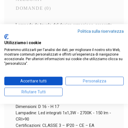
DOMANDE
(0)
Lampada da tavolo dal design armonioso, presenta
un diffusore in vetro delicato al tatto, con asta
Politica sulla riservatezza
rigida in metallo.
Utilizziamo i cookie
Questa lampada mobile dalla silhouette elegante è
dotata di batteria ricaricabile, perfetta per essere
Potremmo utilizzarli per l'analisi dei dati, per migliorare il nostro sito Web,
mostrare contenuti personalizzati e offrirti un'esperienza di navigazione
portata con sé ovunque si desideri, dal soggiorno
eccezionale. Per ulteriori informazioni sui cookie che utilizziamo clicca su
alla terrazza, dallo studio alla zona notte.
"personalizza".
Il diffusore è realizzato in vetro opale incamiciato,
mentre la struttura è in metallo verniciato in tre
Accettare tutti
Personalizza
versioni: nero, rame e ottone.
Rifiutare Tutti
Finitura: Nero, Ottone o Rame
Voltaggio: 5V min 500mA
Dimensioni: D 16 - H 17
Lampadine: Led integrati 1x1,3W - 2700K - 150 lm -
CRI>90
Certificazioni: CLASSE 3 – IP20 – CE – EA