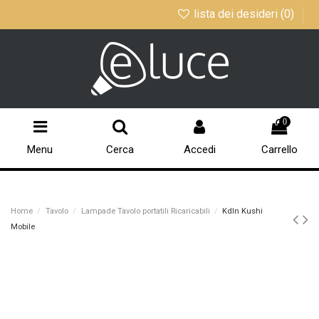
lista dei desideri (
0
)
0
Menu
Cerca
Accedi
Carrello
Home
Tavolo
Lampade Tavolo portatili Ricaricabili
Kdln Kushi
Mobile