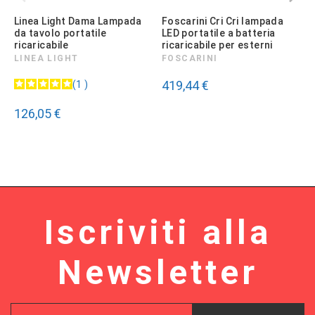
Linea Light Dama Lampada
Foscarini Cri Cri lampada
S
da tavolo portatile
LED portatile a batteria
ricaricabile
ricaricabile per esterni
LINEA LIGHT
FOSCARINI
419,44 €
1
126,05 €
Iscriviti alla
Newsletter