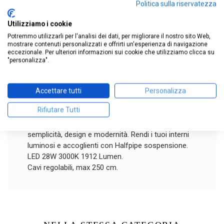
ai tuoi interni. Caratterizzata da una forma lineare
Politica sulla riservatezza
cilindrica scavata, questa lampada offre un design
Utilizziamo i cookie
minimalista e di tendenza. Con il suo driver
integrato e la possibilità di gestione in taglio di
Potremmo utilizzarli per l'analisi dei dati, per migliorare il nostro sito Web,
mostrare contenuti personalizzati e offrirti un'esperienza di navigazione
fase, puoi regolare l'intensità luminosa secondo le
eccezionale. Per ulteriori informazioni sui cookie che utilizziamo clicca su
tue preferenze (dimmer non incluso). Il corpo in
"personalizza".
alluminio lucido o verniciato bianco o nero
raggrinzante si integra perfettamente in qualsiasi
ambiente, mentre il diffusore in policarbonato
Accettare tutti
Personalizza
assicura una distribuzione uniforme della luce.
Rifiutare Tutti
Completa con un rosone in metallo verniciato
bianco o nero raggrinzante, questa lampada unisce
semplicità, design e modernità. Rendi i tuoi interni
luminosi e accoglienti con Halfpipe sospensione.
LED 28W 3000K 1912 Lumen.
Cavi regolabili, max 250 cm.