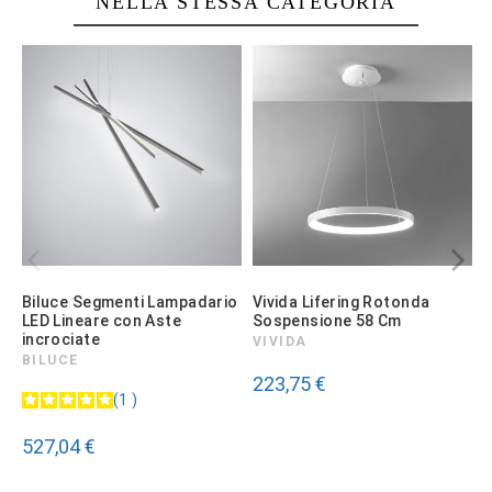
NELLA STESSA CATEGORIA
Biluce Segmenti Lampadario
Vivida Lifering Rotonda
L
LED Lineare con Aste
Sospensione 58 Cm
S
incrociate
3
VIVIDA
BILUCE
223,75 €
1
527,04 €