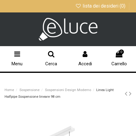
lista dei desideri (
0
)
0
Menu
Cerca
Accedi
Carrello
Home
Sospensione
Sospensioni Design Moderno
Linea Light
Halfpipe Sospensione lineare 98 cm