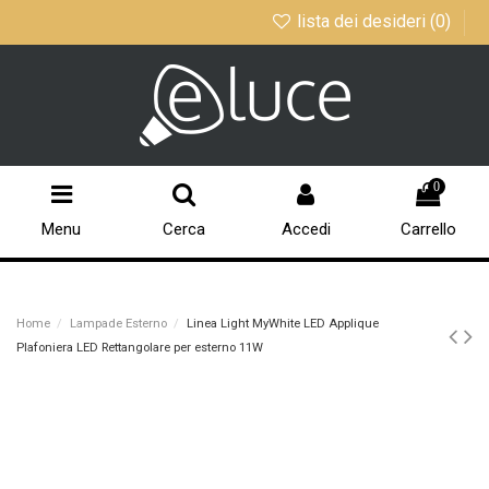
lista dei desideri (
0
)
0
Menu
Cerca
Accedi
Carrello
Home
Lampade Esterno
Linea Light MyWhite LED Applique
Plafoniera LED Rettangolare per esterno 11W