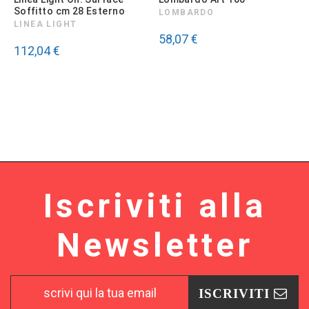
Soffitto cm 28 Esterno
S
LOMBARDO
LINEA LIGHT
58,07 €
112,04 €
Iscriviti alla
Newsletter
ISCRIVITI