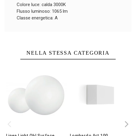
Colore luce: calda 3000K
Flusso luminoso: 1065 lm
Classe energetica: A
NELLA STESSA CATEGORIA
Linea Light Oh! Surface
Lombardo Art 100
L