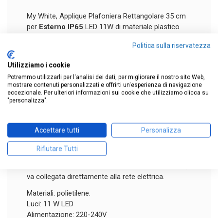
My White, Applique Plafoniera Rettangolare 35 cm
per
Esterno
IP65
LED 11W di materiale plastico
in colore bianco opalino, applicabile sia a parete
Politica sulla riservatezza
che a soffitto.
Si illumina completamente quando è accesa
.
Utilizziamo i cookie
Ideale nelle zone di mare
, il polietilene non teme
Potremmo utilizzarli per l'analisi dei dati, per migliorare il nostro sito Web,
la salsedine e non ingiallisce con l'esposizione al
mostrare contenuti personalizzati e offrirti un'esperienza di navigazione
sole.
eccezionale. Per ulteriori informazioni sui cookie che utilizziamo clicca su
"personalizza".
Applicazioni possibili: trombe scale sia interne che
esterne, applique balcone sopra finestra,
plafoniera sottobalcone.
Accettare tutti
Personalizza
Dotata di led integrati molto prestanti. Non
necessita di alcuna lampadina quindi di alcuna
Rifiutare Tutti
manutenzione periodica.
Non necessita di alcun alimentatore o accessorio,
va collegata direttamente alla rete elettrica.
Materiali: polietilene.
Luci: 11 W LED
Alimentazione: 220-240V