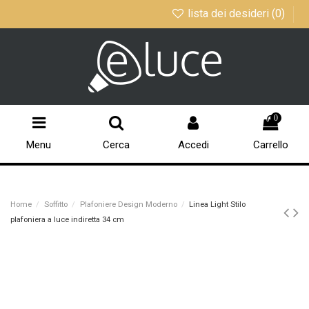
lista dei desideri (
0
)
0
Menu
Cerca
Accedi
Carrello
Home
Soffitto
Plafoniere Design Moderno
Linea Light Stilo
plafoniera a luce indiretta 34 cm