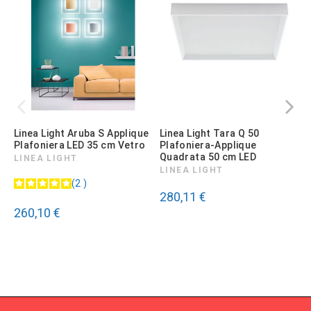
Linea Light Aruba S Applique
Linea Light Tara Q 50
S
Plafoniera LED 35 cm Vetro
Plafoniera-Applique
P
Quadrata 50 cm LED
LINEA LIGHT
LINEA LIGHT
2
280,11 €
260,10 €