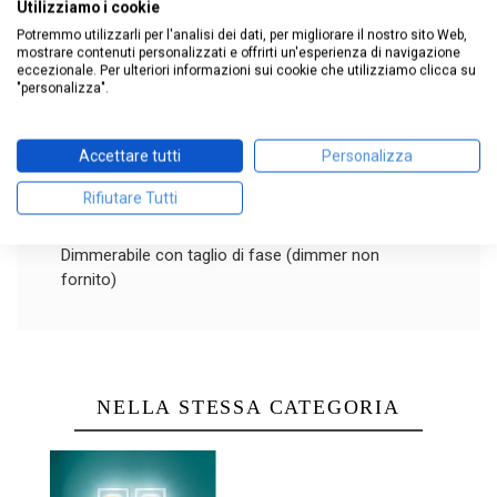
Utilizziamo i cookie
Stilo_S Ø 34,5 cm è una plafoniera da interno dal
Potremmo utilizzarli per l'analisi dei dati, per migliorare il nostro sito Web,
mostrare contenuti personalizzati e offrirti un'esperienza di navigazione
design minimale e contemporaneo. Il corpo è in
eccezionale. Per ulteriori informazioni sui cookie che utilizziamo clicca su
alluminio verniciato texturizzato disponibile nelle
"personalizza".
finiture bianco, nero, peach, petrol e deep blue,
accompagnato da un diffusore in
Accettare tutti
Personalizza
polimetilmetacrilato satinato che assicura
un’emissione morbida e omogenea.
Rifiutare Tutti
LED 15W CRI 90 1504 lm in 3000K e 1583 lm in
2700K.
Dimmerabile con taglio di fase (dimmer non
fornito)
NELLA STESSA CATEGORIA