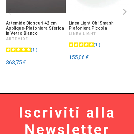
Artemide Dioscuri 42 cm
Linea Light Oh! Smash
L
Applique-Plafoniera Sferica
Plafoniera Piccola
P
in Vetro Bianco
LINEA LIGHT
ARTEMIDE
1
9
1
155,06 €
363,75 €
Iscriviti alla
Newsletter