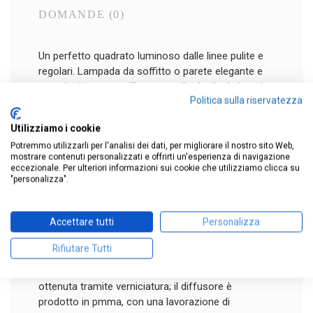
DOMANDE
(0)
Un perfetto quadrato luminoso dalle linee pulite e
regolari. Lampada da soffitto o parete elegante e
tecnologicamente all’avanguardia, facile da inserire
Politica sulla riservatezza
all’interno dello spazio residenziale o
professionale.
Utilizziamo i cookie
La sorgente luminosa LED da 58W emette una
Potremmo utilizzarli per l'analisi dei dati, per migliorare il nostro sito Web,
quantità di luce notevole, ben 4669 lumen (versione
mostrare contenuti personalizzati e offrirti un'esperienza di navigazione
3000K). La luce è bianca calda (2700K/3000K).
eccezionale. Per ulteriori informazioni sui cookie che utilizziamo clicca su
La scocca di Tara Maxi è dotata di un aggancio
"personalizza".
calamitato più una doppia baionetta e doppio cavo
di sicurezza.
Accettare tutti
Personalizza
La lampada è dimmerabile in taglio di fase (dimmer
non incluso).
Rifiutare Tutti
Il corpo dell'apparecchio, realizzato in alluminio,
presenta una finitura di colore bianco o nero,
ottenuta tramite verniciatura; il diffusore è
prodotto in pmma, con una lavorazione di