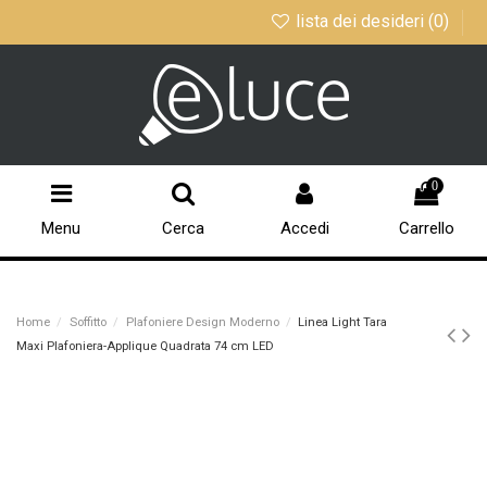
lista dei desideri (
0
)
0
Menu
Cerca
Accedi
Carrello
Home
Soffitto
Plafoniere Design Moderno
Linea Light Tara
Maxi Plafoniera-Applique Quadrata 74 cm LED