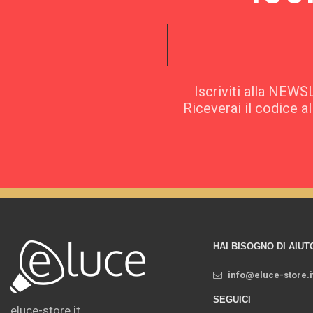
Iscriviti alla NEW
Riceverai il codice a
HAI BISOGNO DI AIUT
info@eluce-store.i
SEGUICI
eluce-store.it