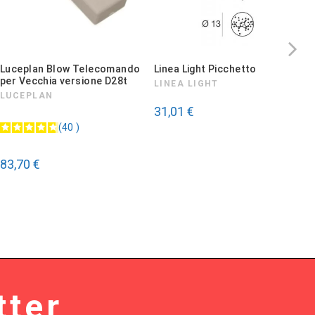
Luceplan Blow Telecomando
Linea Light Picchetto
P
per Vecchia versione D28t
C
LINEA LIGHT
LUCEPLAN
L
31,01 €
40
83,70 €
5
tter