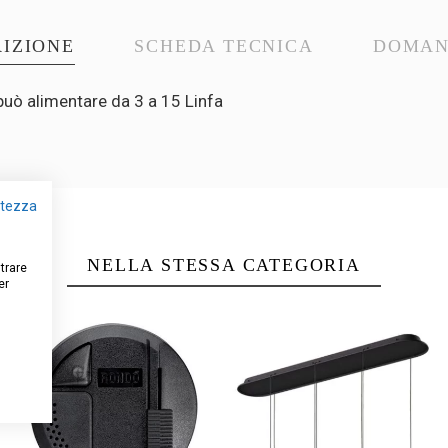
IZIONE
SCHEDA TECNICA
DOMA
può alimentare da 3 a 15 Linfa
vatezza
NELLA STESSA CATEGORIA
strare
er