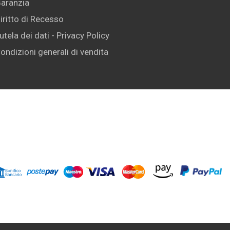
aranzia
iritto di Recesso
utela dei dati - Privacy Policy
ondizioni generali di vendita