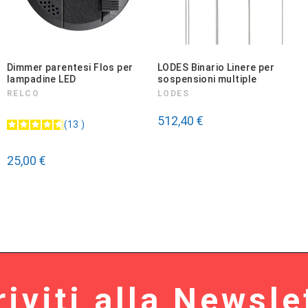
Dimmer parentesi Flos per
LODES Binario Linere per
lampadine LED
sospensioni multiple
RELCO
LODES
512,40 €
13
25,00 €
riviti alla Newsle