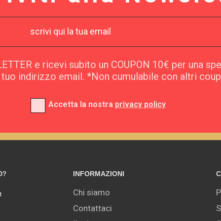
SLETTER e ricevi subito un COUPON 10€ per una sp
l tuo indirizzo email. *Non cumulabile con altri cou
Accetta la nostra
privacy policy
INFORMAZIONI
C
O?
Chi siamo
P
t
Contattaci
S