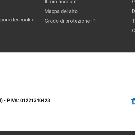
Il mio account
G
Mappa del sito
D
ioni dei cookie
Grado di protezione IP
T
C
) - P.IVA: 01221340423