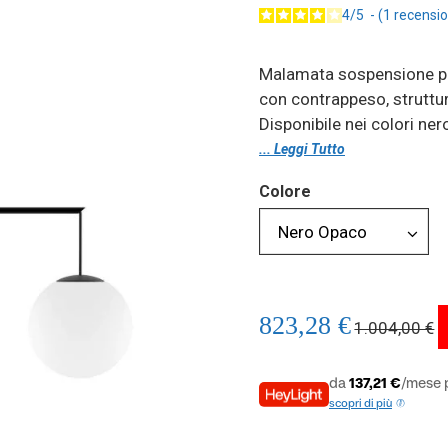
4
/
5
-
1
recensio
Malamata sospensione pi
con contrappeso, struttura
Disponibile nei colori ner
... Leggi Tutto
Colore
823,28 €
1.004,00 €
da
137,21 €
/mese p
scopri di più