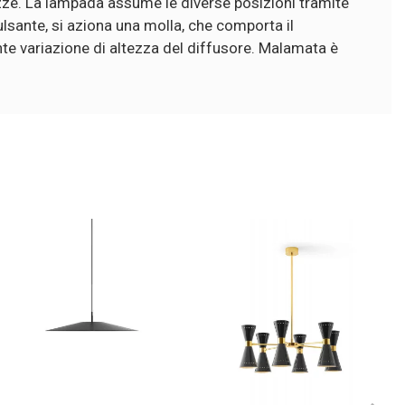
ltezze. La lampada assume le diverse posizioni tramite
sante, si aziona una molla, che comporta il
nte variazione di altezza del diffusore. Malamata è
ualità, unica osservazione che faccio è sulla cover di copertura 
teriale è plastica che con grande difficoltà si mette e con estrema 
i
A.A.
1