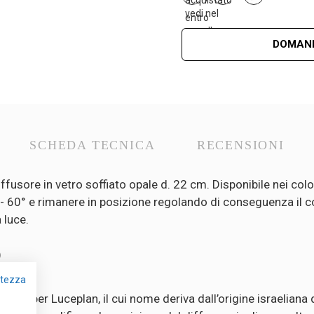
DOMAND
SCHEDA TECNICA
RECENSIONI
fusore in vetro soffiato opale d. 22 cm. Disponibile nei colo
 a - 60° e rimanere in posizione regolando di conseguenza il c
 luce.
)
vatezza
dio per Luceplan, il cui nome deriva dall’origine israeliana d