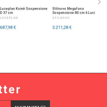
Luceplan Koinè Sospensione
Stilnovo Megafono
F
D 37 cm
Sospensione 80 cm 6 Luci
S
LUCEPLAN
STILNOVO
F
687,98 €
3.211,28 €
9
tter