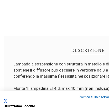
DESCRIZIONE
Lampada a sospensione con struttura in metallo e dif
sostiene il diffusore può oscillare in verticare da 0
conferendo la massima flessibilità nel posizionare la
Monta 1 lampadina E14 d. max 40 mm (
non inclusa
Consigliamo lampadine LED 9W LED
Politica sulla riser
La famiglia di lampade Malamata, ideata da Shulab Stu
Utilizziamo i cookie