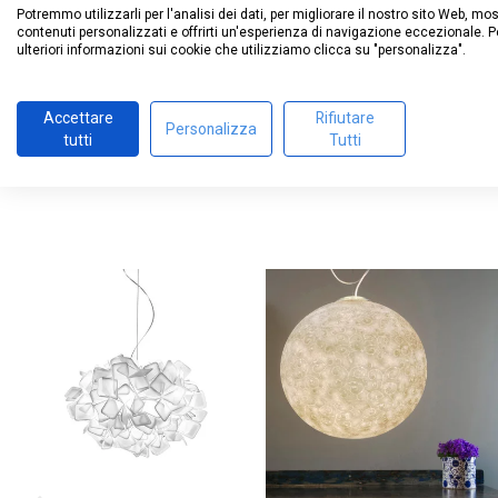
questa parola, “su e giù”, è caratterizzata dalla poss
Potremmo utilizzarli per l'analisi dei dati, per migliorare il nostro sito Web, mo
l’impiego di un contrappeso rappresentato da una sf
contenuti personalizzati e offrirti un'esperienza di navigazione eccezionale. P
ulteriori informazioni sui cookie che utilizziamo clicca su "personalizza".
movimento del contrappeso lungo la struttura della l
disponibile nelle versioni da parete, da terra e a sos
4
Accettare
Rifiutare
/
5
Personalizza
tutti
Tutti
Sulla base di
1
recensioni
sottoposte a verifica
Vedi tutte le recensioni su questo sito
5
stelle
0
4
stelle
1
3
stelle
0
2
stelle
0
1
stella
0
Ordina le recensioni