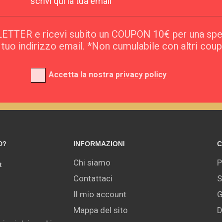
SLETTER e ricevi subito un COUPON 10€ per una sp
l tuo indirizzo email. *Non cumulabile con altri cou
Accetta la nostra
privacy policy
INFORMAZIONI
C
O?
Chi siamo
P
t
Contattaci
S
Il mio account
G
Mappa del sito
D