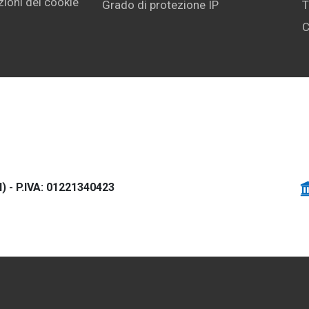
ioni dei cookie
Grado di protezione IP
T
C
) - P.IVA: 01221340423