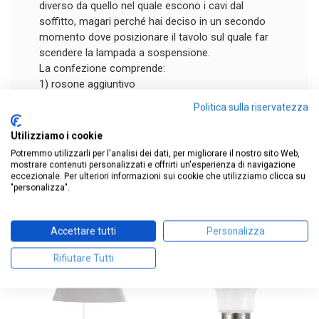
diverso da quello nel quale escono i cavi dal
soffitto, magari perché hai deciso in un secondo
momento dove posizionare il tavolo sul quale far
scendere la lampada a sospensione.
La confezione comprende:
1) rosone aggiuntivo
2) cavo alimentazione di collegamento L. 3 mt
Politica sulla riservatezza
4.8
/
5
Utilizziamo i cookie
Recensione verificata
Potremmo utilizzarli per l'analisi dei dati, per migliorare il nostro sito Web,
Contenuto completo.
mostrare contenuti personalizzati e offrirti un'esperienza di navigazione
eccezionale. Per ulteriori informazioni sui cookie che utilizziamo clicca su
Recensione del
3/7/2025
ACCESSORI
"personalizza".
ad un'esperienza del
26/5
Lorenzo D.
Sulla base di
11
recensioni
sottoposte a verifica
Utile
(0)
Segnala
Vedi tutte le recensioni su questo sito
Accettare tutti
Personalizza
5
stelle
9
Rifiutare Tutti
4
stelle
2
Recensione verificata
3
stelle
0
Utilissimo
2
stelle
0