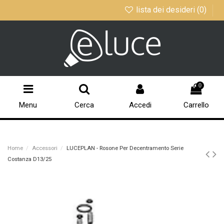
lista dei desideri (
0
)
0
Menu
Cerca
Accedi
Carrello
Home
Accessori
LUCEPLAN - Rosone Per Decentramento Serie
Costanza D13/25