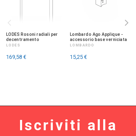
Utile
(0)
Segnala
LODES Rosoni radiali per
Lombardo Ago Applique -
L
Recensione verificata
decentramento
accessorio base verniciata
A
Ottimo
I
LODES
LOMBARDO
Recensione del
23/11/20
169,58 €
15,25 €
seguito ad un'esperienza 
8/11/2019
di
A.A.
4
Utile
(0)
Segnala
1
2
3
Iscriviti alla