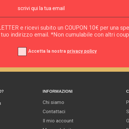
SLETTER e ricevi subito un COUPON 10€ per una sp
l tuo indirizzo email. *Non cumulabile con altri cou
Accetta la nostra
privacy policy
INFORMAZIONI
C
O?
Chi siamo
P
t
Contattaci
S
Il mio account
G