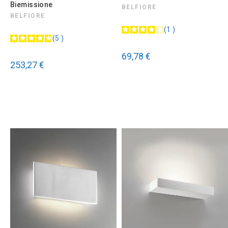
Biemissione
BELFIORE
BELFIORE
1
5
69,78 €
253,27 €