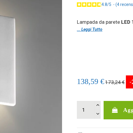
4.8
/
5
-
4
recens
Lampada da parete
LED
1
... Leggi Tutto
138,59 €
-
173,24 €
Agg