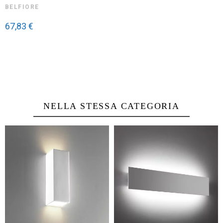
BELFIORE
Belle! Ho preferito la versione rettangolare, questa più piccol
bella luce
67,83 €
Recensione del
24/11/2017
, in seguito ad un'esperienza del
11/11/201
Utile
(0)
Segnala
4
/
5
Recensione verificata
NELLA STESSA CATEGORIA
come da descrizione
Recensione del
23/1/2017
, in seguito ad un'esperienza del
13/12/2016
Utile
(0)
Segnala