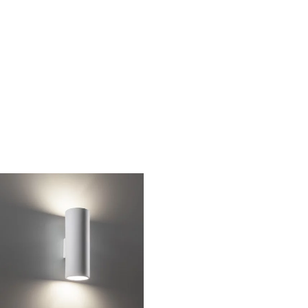
a è stata una necessità di spazio, ma comunque ottimo prodotto è 
7
di
A.A.
di
A.A.
1