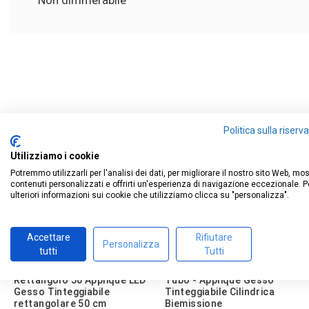
Non dimmerabile
4.8
/
5
Sulla base di
4
recensioni
sottoposte a verifica
Politica sulla riser
Vedi tutte le recensioni su questo sito
Utilizziamo i cookie
5
stelle
3
Potremmo utilizzarli per l'analisi dei dati, per migliorare il nostro sito Web, mo
4
stelle
1
contenuti personalizzati e offrirti un'esperienza di navigazione eccezionale. P
3
stelle
0
ulteriori informazioni sui cookie che utilizziamo clicca su "personalizza".
2
stelle
0
1
stella
0
Accettare
Rifiutare
Personalizza
Ordina le recensioni
tutti
Tutti
Rettangolo 50 Applique LED
Tubo - Applique Gesso
Gesso Tinteggiabile
Tinteggiabile Cilindrica
rettangolare 50 cm
Biemissione