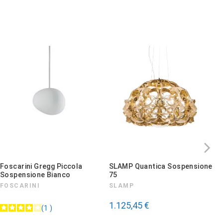
alla descrizione
di
Domenico A.
1
Foscarini Gregg Piccola
SLAMP Quantica Sospensione
F
Sospensione Bianco
75
e
FOSCARINI
SLAMP
F
1.125,45 €
1