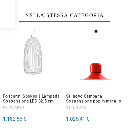
Ottimo lampadario.  Imballaggio perfetto.  Materiale conforme 
NELLA STESSA CATEGORIA
Recensione del
15/5/2026
, in seguito ad un'esperienza del
28/4/2026
Utile
(0)
Segnala
Foscarini Spokes 1 Lampada
Stilnovo Campana
Sospensione LED 32.5 cm
Sospensione pop in metallo
FOSCARINI
STILNOVO
1.182,55 €
1.025,41 €