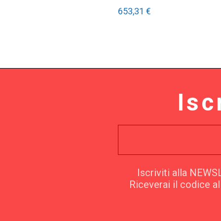
653,31 €
Isc
Iscriviti alla NEW
Riceverai il codice a