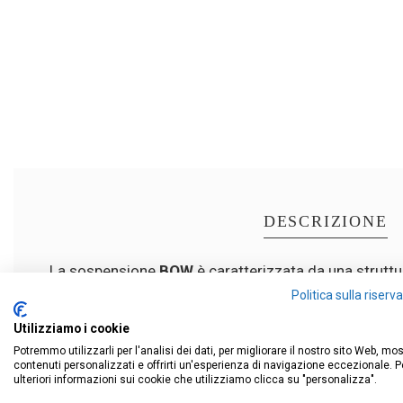
DESCRIZIONE
La sospensione
BOW
è caratterizzata da una struttu
30W, offre luce diffusa a 3000/4000K (con selettor
Politica sulla riser
Grazie alla sua forma sottile e allungata (150 cm di l
Utilizziamo i cookie
nei colori
bianco, sabbia e nero
, rappresenta una so
Potremmo utilizzarli per l'analisi dei dati, per migliorare il nostro sito Web, mo
5
contenuti personalizzati e offrirti un'esperienza di navigazione eccezionale. P
/
5
ulteriori informazioni sui cookie che utilizziamo clicca su "personalizza".