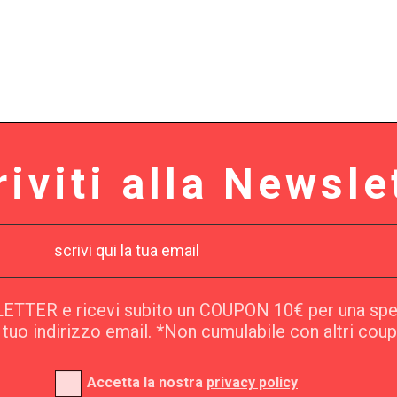
riviti alla Newsle
SLETTER e ricevi subito un COUPON 10€ per una sp
l tuo indirizzo email. *Non cumulabile con altri cou
Accetta la nostra
privacy policy