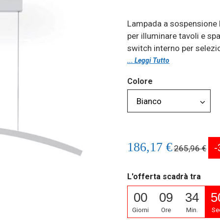
Lampada a sospensione LE
per illuminare tavoli e sp
switch interno per selezi
... Leggi Tutto
Colore
186,17 €
-
265,96 €
L'offerta scadrà tra
00
09
34
5
Giorni
Ore
Min.
Se