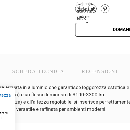
DOMAND
SCHEDA TECNICA
RECENSIONI
ra arcuata in alluminio che garantisce leggerezza estetica e
e interno) e un flusso luminoso di 3100-3300 lm.
vatezza
arghezza) e all’altezza regolabile, si inserisce perfettamente
luzione versatile e raffinata per ambienti moderni.
strare
er
5
/
5
Recensione verificata