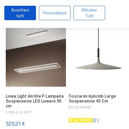
Accettare
Rifiutare
Personalizza
tutti
Tutti
Sulla base di
1
recensioni
sottoposte a verifica
Vedi tutte le recensioni su questo sito
5
stelle
1
4
stelle
0
3
stelle
0
2
stelle
0
1
stella
0
Ordina le recensioni
Linea Light Antille P Lampada
Foscarini Aplomb Large
Sospensione LED Lineare 95
Sospensione 45 Cm
cm
FOSCARINI
LINEA LIGHT
2
525,21 €