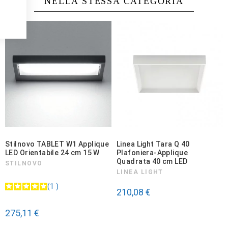
NELLA STESSA CATEGORIA
Stilnovo TABLET W1 Applique
Linea Light Tara Q 40
LED Orientabile 24 cm 15 W
Plafoniera-Applique
Quadrata 40 cm LED
STILNOVO
LINEA LIGHT
1
210,08 €
275,11 €