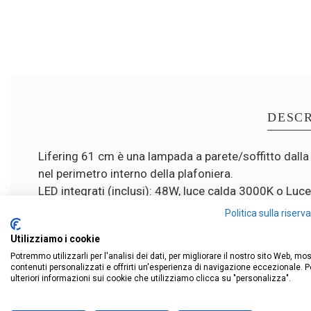
DESCR
Lifering 61 cm è una lampada a parete/soffitto dalla 
nel perimetro interno della plafoniera.
LED integrati (inclusi): 48W, luce calda 3000K o Luc
Disponibile nei colori bianco, nero e sabbia.
Politica sulla riser
Dimmerabile
Utilizziamo i cookie
Potremmo utilizzarli per l'analisi dei dati, per migliorare il nostro sito Web, mo
contenuti personalizzati e offrirti un'esperienza di navigazione eccezionale. P
ulteriori informazioni sui cookie che utilizziamo clicca su "personalizza".