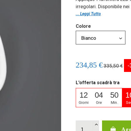
irregolari. Disponibile nei
... Leggi Tutto
Colore
234,85 €
-
335,50 €
L'offerta scadrà tra
12
04
50
0
Giorni
Ore
Min.
Se
Agg