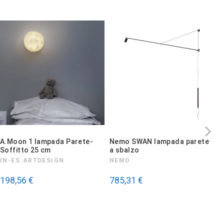
A.Moon 1 lampada Parete-
Nemo SWAN lampada parete
E
Soffitto 25 cm
a sbalzo
A
B
IN-ES.ARTDESIGN
NEMO
C
B
198,56 €
785,31 €