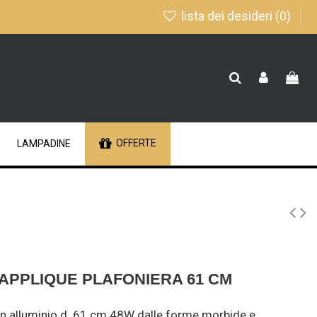
lista dei desideri (
0
)
OFFERTE
LAMPADINE
G APPLIQUE PLAFONIERA 61 CM
in alluminio d. 61 cm 48W dalle forme morbide e