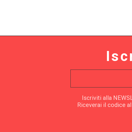
Isc
Iscriviti alla NEW
Riceverai il codice a