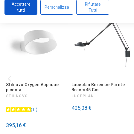
Accettare
Rifiutare
Personalizza
tutti
Tutti
Stilnovo Oxygen Applique
Luceplan Berenice Parete
piccola
Bracci 45 Cm
STILNOVO
LUCEPLAN
405,08 €
1
395,16 €