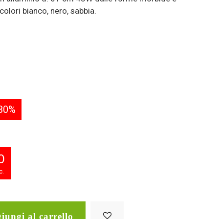
 colori bianco, nero, sabbia.
30%
9
c.
iungi al carrello