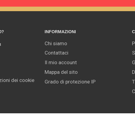
INFORMAZIONI
C
O?
Chi siamo
P
t
Contattaci
S
Il mio account
G
Mappa del sito
D
ioni dei cookie
Grado di protezione IP
T
C