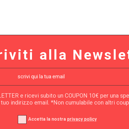
riviti alla Newsle
SLETTER e ricevi subito un COUPON 10€ per una sp
l tuo indirizzo email. *Non cumulabile con altri cou
Accetta la nostra
privacy policy