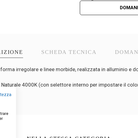
DOMAND
IZIONE
SCHEDA TECNICA
DOMA
forma irregolare e linee morbide, realizzata in alluminio e do
e Naturale 4000K (con selettore interno per impostare il col
vatezza
strare
er