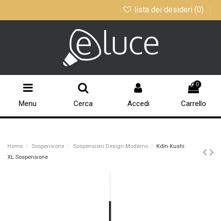
lista dei desideri (
0
)
0
Menu
Cerca
Accedi
Carrello
Home
Sospensione
Sospensioni Design Moderno
Kdln Kushi
XL Sospensione