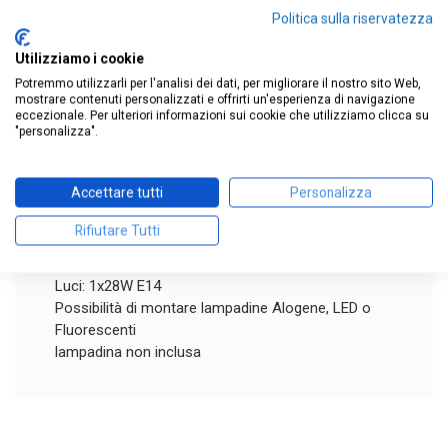
LAMPADA DA COMODINO CLASSICA
IN METALLO
Politica sulla riservatezza
STILE FERRO
Utilizziamo i cookie
BATTUTO
COLORE
OTTONE
SPAZZOLATO
RAME
Potremmo utilizzarli per l'analisi dei dati, per migliorare il nostro sito Web,
MADE IN ITALY
mostrare contenuti personalizzati e offrirti un'esperienza di navigazione
eccezionale. Per ulteriori informazioni sui cookie che utilizziamo clicca su
Abat-jour classica per comodino stile ferro battuto
"personalizza".
in metallo verniciato con diffusori e foglioline in
vetro. Lumetto realizzato interamente in ITALIA.
Accettare tutti
Personalizza
Disponibile in due versioni: orientato a sinistra e
orientato a destra
Rifiutare Tutti
Dimensioni (cm): h.29 L.20
Luci: 1x28W E14
Possibilità di montare lampadine Alogene, LED o
Fluorescenti
lampadina non inclusa