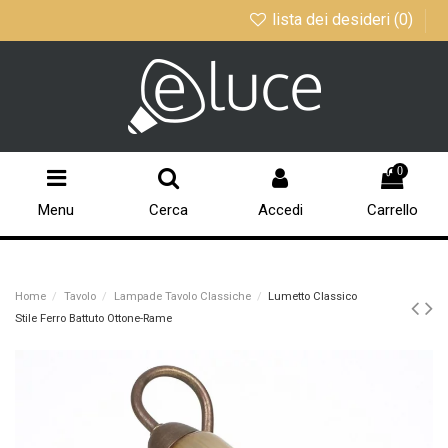
lista dei desideri (
0
)
0
Menu
Cerca
Accedi
Carrello
Home
Tavolo
Lampade Tavolo Classiche
Lumetto Classico
Stile Ferro Battuto Ottone-Rame