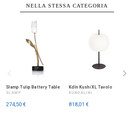
NELLA STESSA CATEGORIA
Slamp Tulip Battery Table
Kdln Kushi XL Tavolo
K
SLAMP
KUNDALINI
274,50 €
818,01 €