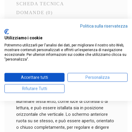
SCHEDA TECNICA
DOMANDE
(0)
Politica sulla riservatezza
Applique Cylindrique Petite è una lampada a parete
disegnata da Charlotte Perriand ispirata alle linee
Utilizziamo i cookie
del passato ma ancora attuale, realizzata in
Potremmo utilizzarli per l'analisi dei dati, per migliorare il nostro sito Web,
metallo con montatura in grigio antracite e
mostrare contenuti personalizzati e offrirti un'esperienza di navigazione
eccezionale. Per ulteriori informazioni sui cookie che utilizziamo clicca su
schermo azzurro. L’interesse di Perriand per gli
"personalizza".
schermi pivotanti riflette la sua osservazione sui
gesti umani: un semplice tocco permette di
controllare e direzionare il fascio di luce od
Accettare tutti
Personalizza
oscurarlo quasi completamente fino a creare una
luce di cortesia.
Rifiutare Tutti
Lampada che si presta particolarmente ad
illuminare testa letto, come luce di cortesia o di
lettura, e può essere istallata sia in posizione
orizzontale che verticale. Lo schermo anteriore
ruota su se stesso, e può essere aperto, orientato
o chiuso completamente, per regolare e dirigere