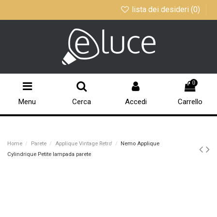
lista dei desideri (
0
)
0
Menu
Cerca
Accedi
Carrello
Home
Parete
Applique Vintage Retro'
Nemo Applique
Cylindrique Petite lampada parete