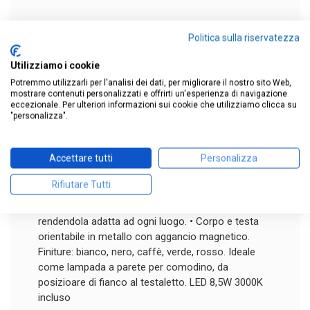
DESCRIZIONE
Politica sulla riservatezza
SCHEDA TECNICA
Utilizziamo i cookie
RECENSIONI
Potremmo utilizzarli per l'analisi dei dati, per migliorare il nostro sito Web,
DOMANDE
(0)
mostrare contenuti personalizzati e offrirti un'esperienza di navigazione
eccezionale. Per ulteriori informazioni sui cookie che utilizziamo clicca su
"personalizza".
Minibox è una lampada a parete in metallo,
disegnata da Gae Aulenti e Piero Castiglioni nel
Accettare tutti
Personalizza
1981, che si ispira alle lampade dei minatori. E'
composta da un corpo in metallo e un irriverente
Rifiutare Tutti
occhio luminoso che grazie all'aggancio magnetico
permette di orientare la luce dove si desidera,
rendendola adatta ad ogni luogo. • Corpo e testa
orientabile in metallo con aggancio magnetico.
Finiture: bianco, nero, caffè, verde, rosso. Ideale
come lampada a parete per comodino, da
posizioare di fianco al testaletto. LED 8,5W 3000K
incluso