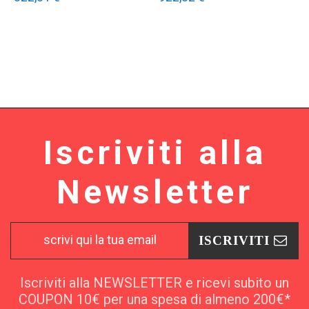
Iscriviti alla
Newsletter
ISCRIVITI
Iscriviti alla NEWSLETTER e ricevi subito un
COUPON 10€ per una spesa di almeno 200€*