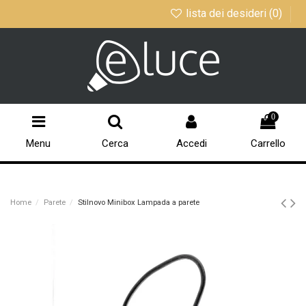
lista dei desideri (
0
)
0
Menu
Cerca
Accedi
Carrello
Home
Parete
Stilnovo Minibox Lampada a parete