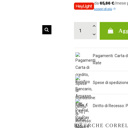
da
65,86 €
/mese p
scopri di più
Agg
Pagamenti: Carta di
Rate
Spese di spedizione: 
Diritto di Recesso: P
RICERCHE CORRE