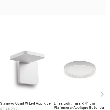
2
di
A.A.
1
Stilnovo Quad W Led Applique
Linea Light Tara R 41 cm
B
Plafoniera-Applique Rotonda
P
STILNOVO