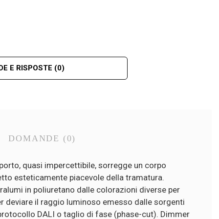
E E RISPOSTE
(0)
DOMANDE
(0)
porto, quasi impercettibile, sorregge un corpo
ffetto esteticamente piacevole della tramatura.
aralumi in poliuretano dalle colorazioni diverse per
 per deviare il raggio luminoso emesso dalle sorgenti
 protocollo DALI o taglio di fase (phase-cut). Dimmer