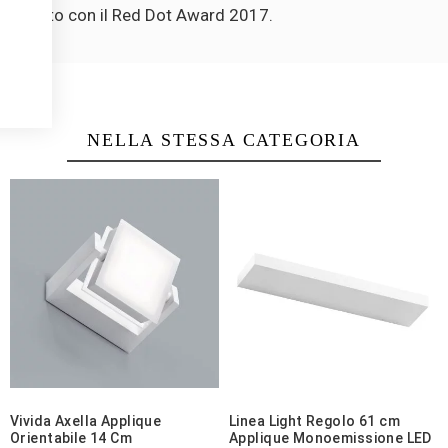
, premiato con il Red Dot Award 2017.
5
/
5
Recensione verificata
Ottimo prodotto
NELLA STESSA CATEGORIA
Recensione del
14/12/2022
, in seguito ad un'esperienza del
22/11/202
Utile
(0)
Segnala
Vivida Axella Applique
Linea Light Regolo 61 cm
Orientabile 14 Cm
Applique Monoemissione LED