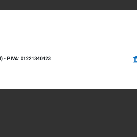
) - P.IVA: 01221340423