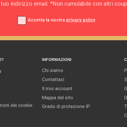
l tuo indirizzo email. *Non cumulabile con altri cou
Accetta la nostra
privacy policy
INFORMAZIONI
C
O?
Chi siamo
P
t
Contattaci
S
Il mio account
G
Mappa del sito
D
ioni dei cookie
Grado di protezione IP
T
C