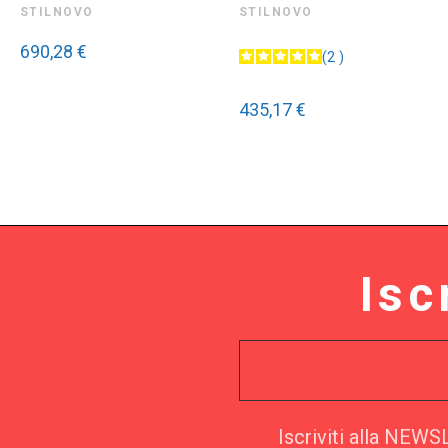
STILNOVO
STILNOVO
690,28 €
2
435,17 €
Isc
Iscriviti alla NEW