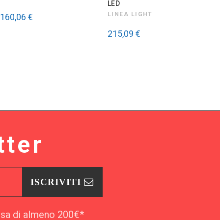
LED
A
LINEA LIGHT
B
160,06 €
215,09 €
2
tter
ISCRIVITI
esa di almeno 200€*