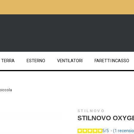
TERRA
ESTERNO
VENTILATORI
FARETTI INCASSO
piccola
STILNOVO
STILNOVO OXYG
5
/
5
-
1
recensio