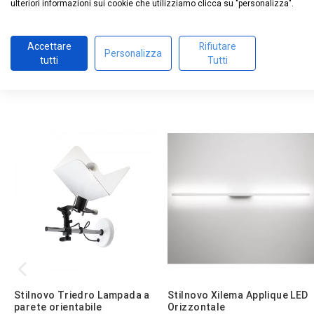
ulteriori informazioni sui cookie che utilizziamo clicca su "personalizza".
non incluso. Una famiglia dal design inconfondibile
5
/
5
Accettare
Rifiutare
Personalizza
tutti
Tutti
Sulla base di
1
recensioni
sottoposte a verifica
Vedi tutte le recensioni su questo sito
5
stelle
1
4
stelle
0
3
stelle
0
2
stelle
0
1
stella
0
Ordina le recensioni
Stilnovo Triedro Lampada a
Stilnovo Xilema Applique LED
parete orientabile
Orizzontale