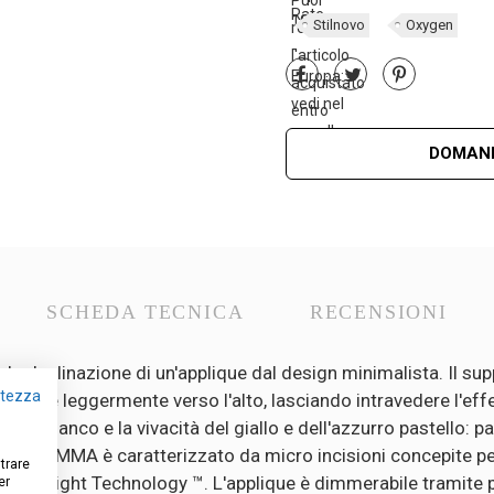
Stilnovo
Oxygen
DOMAND
SCHEDA TECNICA
RECENSIONI
la declinazione di un'applique dal design minimalista. Il sup
vatezza
e si flette leggermente verso l'alto, lasciando intravedere l'e
 del bianco e la vivacità del giallo e dell'azzurro pastello: p
ffusore in PMMA è caratterizzato da micro incisioni concepite
strare
ell'OptiLight Technology ™. L'applique è dimmerabile tramite
er