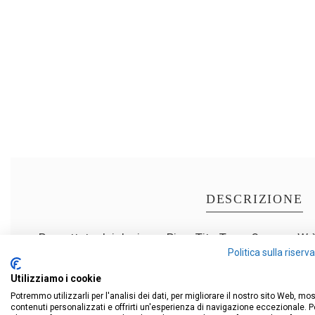
DESCRIZIONE
Progettata dai designer Pio e Tito Toso, Oxygen_W è 
Politica sulla riser
illuminante dal profilo funzionale; la linea della bas
All'eleganza del nero si contrappongono l'essenzialità
Utilizziamo i cookie
soddisfare i gusti più sofisticati. All'interno, il di
Potremmo utilizzarli per l'analisi dei dati, per migliorare il nostro sito Web, mo
topLED disposte circolarmente ai lati. È il segreto d
contenuti personalizzati e offrirti un'esperienza di navigazione eccezionale. P