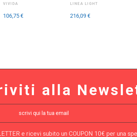
VIVIDA
LINEA LIGHT
106,75 €
216,09 €
riviti alla Newsle
SLETTER e ricevi subito un COUPON 10€ per una sp