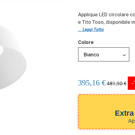
Applique LED circolare c
e Tito Toso, disponibile in
... Leggi Tutto
Colore
395,16 €
-
481,90 €
Extra
App