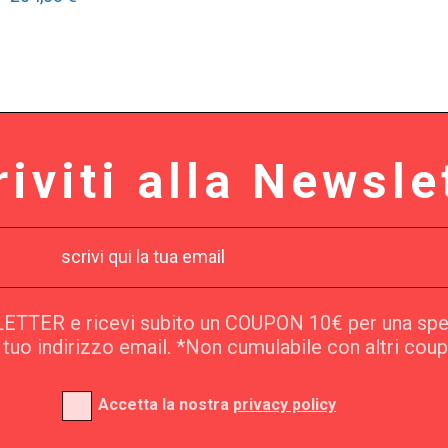
riviti alla Newsle
SLETTER e ricevi subito un COUPON 10€ per una sp
l tuo indirizzo email. *Non cumulabile con altri cou
Accetta la nostra
privacy policy