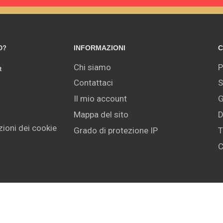
INFORMAZIONI
C
O?
Chi siamo
P
t
Contattaci
S
Il mio account
G
Mappa del sito
D
ioni dei cookie
Grado di protezione IP
T
C