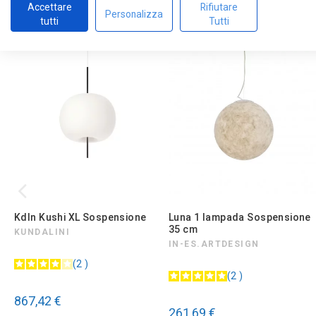
Accettare
Rifiutare
Personalizza
tutti
Tutti
Kdln Kushi XL Sospensione
Luna 1 lampada Sospensione
35 cm
KUNDALINI
IN-ES.ARTDESIGN
2
2
867,42 €
261,69 €