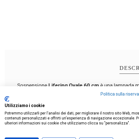
DESCR
Sospensione
Lifering Ovale 60 cm
è una lampada mo
Realizzata in alluminio è dotata di LED integrati da
Politica sulla riser
Con un flusso luminoso di 2800–2900 lm illumina con
Utilizziamo i cookie
Dimmerabile con dimmer a taglio di fase (dimmer no
Potremmo utilizzarli per l'analisi dei dati, per migliorare il nostro sito Web, mo
contenuti personalizzati e offrirti un'esperienza di navigazione eccezionale. P
ulteriori informazioni sui cookie che utilizziamo clicca su "personalizza".