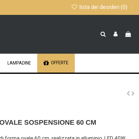
lista dei desideri (
0
)
OFFERTE
LAMPADINE
G OVALE SOSPENSIONE 60 CM
 forma ovale 60 cm, realizzata in alluminio, LED 40W