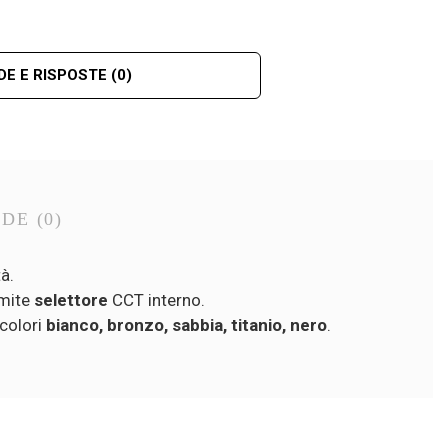
E E RISPOSTE
(0)
NDE
(0)
à.
amite
selettore
CCT interno.
 colori
bianco, bronzo, sabbia, titanio, nero
.