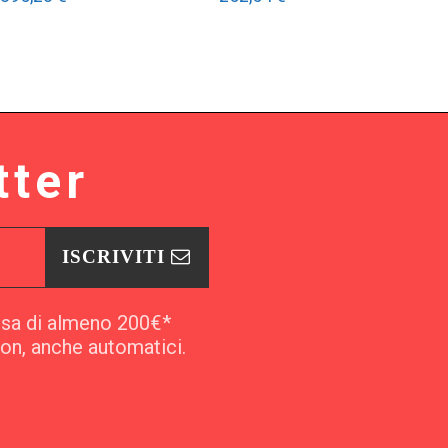
tter
ISCRIVITI
esa di almeno 200€*
pon, anche automatici.