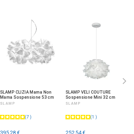
SLAMP CLIZIA Mama Non
SLAMP VELI COUTURE
A
Mama Sospensione 53 cm
Sospensione Mini 32 cm
S
SLAMP
SLAMP
A
7
1
395,28 €
252,54 €
5