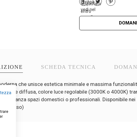
DOMAND
IZIONE
SCHEDA TECNICA
DOMA
derna che unisce estetica minimale e massima funzionalit
 40W, luce diffusa, colore luce regolabile (3000K o 4000K) tr
vatezza
 eleganza spazi domestici o professionali. Disponibile nei
n incluso)
strare
er