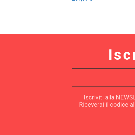
Isc
Iscriviti alla NEW
Riceverai il codice a