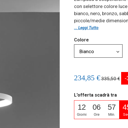
con selettore colore luce
bianco, nero, bronzo, sabb
piccole/medie dimension
... Leggi Tutto
Colore
234,85 €
-
335,50 €
L'offerta scadrà tra
12
06
57
4
Giorni
Ore
Min.
Se